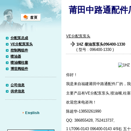
莆田中路通配件
VE分配泵泵头
分配泵总成
VE分配泵泵头
1HZ 柴油泵泵头096400-1330
( 型号 : 096400-1330 )
控制阀组件
喷油器
喷油嘴柱塞
博世阀组件
你好！
我是来自福建莆田中路通配件厂的，我
公司信息
供求信息
主要产品有VE分配泵泵头,喷油嘴,柱塞
欢迎您来电咨询！
陈超华-13850261990
QQ: 386855428, 752413737,
1 LT096-0143 096400-0143 4/9右